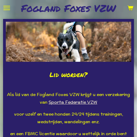
Fogland Foxes VZW
Ga
direct
naar
de
hoofdinhoud
Lid worden?
Als lid van de Fogland Foxes VZW krijgt u een verzekering
van
Sporta Federatie VZW
voor uzelf en twee honden 24/24 tijdens trainingen,
wedstrijden, wandelingen enz.
en een FBMC licentie waardoor u wettelijk in orde bent