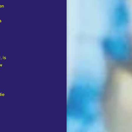
en
a
, is
uw
die