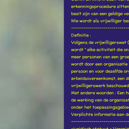
erkenningsprocedure zitten
bezit zijn van een geldige ve
Wie wordt als vrijwilliger 
----------------------------
Definitie :
Volgens de vrijwilligerswet
wordt " elke activiteit die 
meer personen van een groep
wordt door een organisatie 
persoon en voor dezelfde or
arbeidsovereenkomst, een die
vrijwilligerswerk beschouwd
Met andere woorden : Een h
de werking van de organisat
onder het toepassingsgebied
Verplichte informatie aan de 
----------------------------
-juridisch statuut = Veren