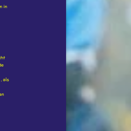
n in
cht
de
, als
an