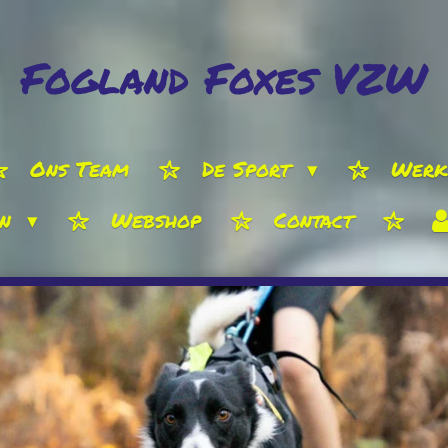
Fogland Foxes VZW
Ons Team
De Sport
Werk
en
Webshop
Contact