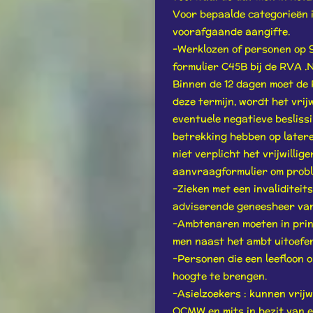
Voor bepaalde categorieën is
voorafgaande aangifte.
-Werklozen of personen op 
formulier C45B bij de RVA .N
Binnen de 12 dagen moet de
deze termijn, wordt het vrij
eventuele negatieve besliss
betrekking hebben op latere 
niet verplicht het vrijwill
aanvraagformulier om proble
-Zieken met een invaliditei
adviserende geneesheer van 
-Ambtenaren moeten in princ
men naast het ambt uitoefen
-Personen die een leefloon
hoogte te brengen.
-Asielzoekers : kunnen vrijwi
OCMW en mits in bezit van ee