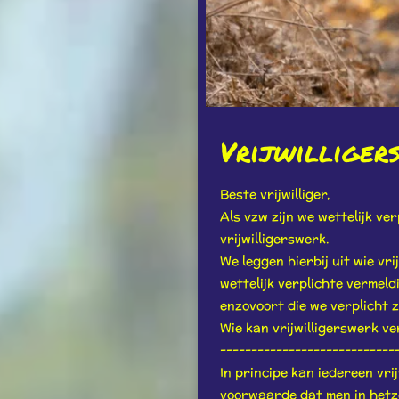
Vrijwilliger
Beste vrijwilliger,
Als vzw zijn we wettelijk ve
vrijwilligerswerk.
We leggen hierbij uit wie v
wettelijk verplichte vermeldi
enzovoort die we verplicht z
Wie kan vrijwilligerswerk v
----------------------------
In principe kan iedereen vrij
voorwaarde dat men in hetze