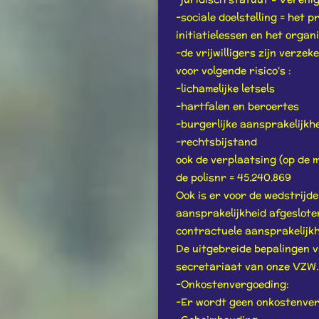
-sociale doelstelling = het
initiatielessen en het orga
-de vrijwilligers zijn verze
voor volgende risico's :
-lichamelijke letsels
-hartfalen en beroertes
-burgerlijke aansprakelijkh
-rechtsbijstand
ook de verplaatsing (op de m
de polisnr = 45.240.869
Ook is er voor de wedstrijd
aansprakelijkheid afgesloten
contractuele aansprakelijkh
De uitgebreide bepalingen 
secretariaat van onze VZW.
-Onkostenvergoeding:
-Er wordt geen onkostenver