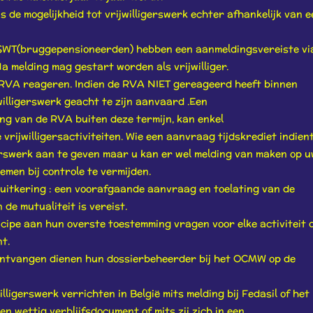
 de mogelijkheid tot vrijwilligerswerk echter afhankelijk van e
SWT(bruggepensioneerden) hebben een aanmeldingsvereiste vi
a melding mag gestart worden als vrijwilliger.
 RVA reageren. Indien de RVA NIET gereageerd heeft binnen
willigerswerk geacht te zijn aanvaard .Een
ing van de RVA buiten deze termijn, kan enkel
vrijwilligersactiviteiten. Wie een aanvraag tijdskrediet indient
igerswerk aan te geven maar u kan er wel melding van maken op 
men bij controle te vermijden.
tsuitkering : een voorafgaande aanvraag en toelating van de
de mutualiteit is vereist.
ipe aan hun overste toestemming vragen voor elke activiteit 
t.
 ontvangen dienen hun dossierbeheerder bij het OCMW op de
lligerswerk verrichten in België mits melding bij Fedasil of het
n wettig verblijfsdocument of mits zij zich in een