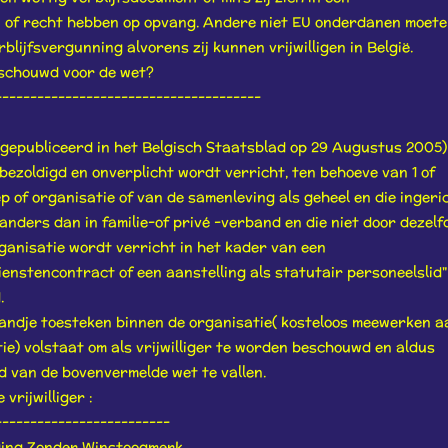
 of recht hebben op opvang. Andere niet EU onderdanen moete
rblijfsvergunning alvorens zij kunnen vrijwilligen in België.
beschouwd voor de wet?
--------------------------------------
 (gepubliceerd in het Belgisch Staatsblad op 29 Augustus 2005)
onbezoldigd en onverplicht wordt verricht, ten behoeve van 1 of
 of organisatie of van de samenleving als geheel en die ingeri
anders dan in familie-of privé -verband en die niet door dezelf
ganisatie wordt verricht in het kader van een
nstencontract of een aanstelling als statutair personeelslid" 
.
andje toesteken binnen de organisatie( kosteloos meewerken a
ie) volstaat om als vrijwilliger te worden beschouwd en aldus
 van de bovenvermelde wet te vallen.
vrijwilliger :
-------------------------
iging Zonder Winstoogmerk